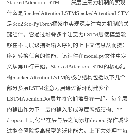
StackedAttentionLSTM——深度注意力机制的实现
什么是StackedAttentionLSTMStackedAttentionLSTM
是Seq2Seq-PyTorch框架中实现深度注意力机制的关
键组件。它通过堆叠多个注意力LSTM层使模型能
够在不同层级捕捉输入序列的上下文信息从而提升
序列转换任务的性能。该组件在model.py文件中定
义从第10行开始。StackedAttentionLSTM的核心结
构StackedAttentionLSTM的核心结构包括以下几个
部分多层LSTM注意力层通过循环创建多个
LSTMAttentionDot层并将它们堆叠在一起。每个层
的输出作为下一层的输入形成深度网络结构。**
dropout正则化**在层与层之间添加dropout操作减少
过拟合风险提高模型的泛化能力。上下文处理在每