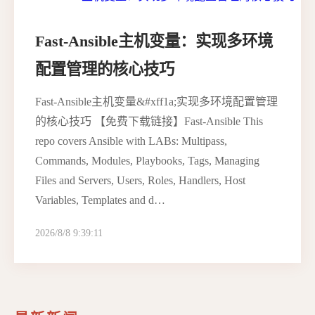
Fast-Ansible主机变量：实现多环境
配置管理的核心技巧
Fast-Ansible主机变量&#xff1a;实现多环境配置管理
的核心技巧 【免费下载链接】Fast-Ansible This
repo covers Ansible with LABs: Multipass,
Commands, Modules, Playbooks, Tags, Managing
Files and Servers, Users, Roles, Handlers, Host
Variables, Templates and d…
2026/8/8 9:39:11