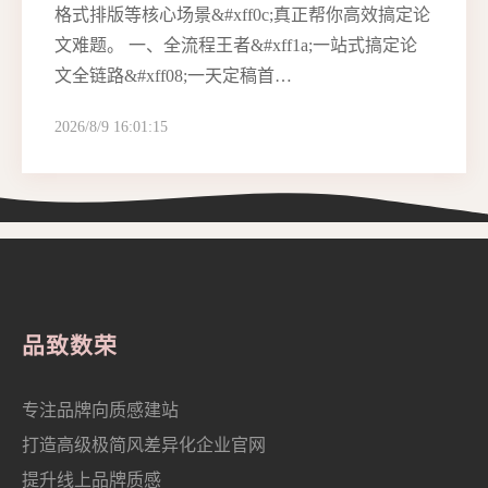
格式排版等核心场景&#xff0c;真正帮你高效搞定论
文难题。 一、全流程王者&#xff1a;一站式搞定论
文全链路&#xff08;一天定稿首…
2026/8/9 16:01:15
品致数荣
专注品牌向质感建站
打造高级极简风差异化企业官网
提升线上品牌质感