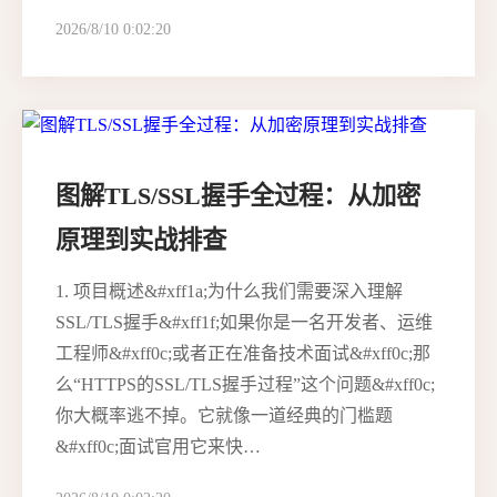
2026/8/10 0:02:20
图解TLS/SSL握手全过程：从加密
原理到实战排查
1. 项目概述&#xff1a;为什么我们需要深入理解
SSL/TLS握手&#xff1f;如果你是一名开发者、运维
工程师&#xff0c;或者正在准备技术面试&#xff0c;那
么“HTTPS的SSL/TLS握手过程”这个问题&#xff0c;
你大概率逃不掉。它就像一道经典的门槛题
&#xff0c;面试官用它来快…