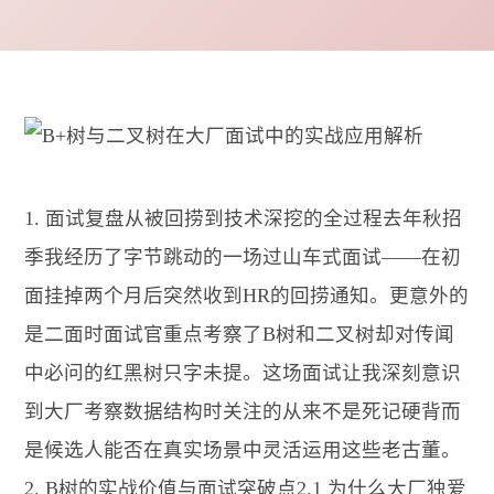
1. 面试复盘从被回捞到技术深挖的全过程去年秋招
季我经历了字节跳动的一场过山车式面试——在初
面挂掉两个月后突然收到HR的回捞通知。更意外的
是二面时面试官重点考察了B树和二叉树却对传闻
中必问的红黑树只字未提。这场面试让我深刻意识
到大厂考察数据结构时关注的从来不是死记硬背而
是候选人能否在真实场景中灵活运用这些老古董。
2. B树的实战价值与面试突破点2.1 为什么大厂独爱