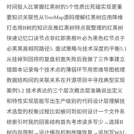
时间投入比掌握红黑树的5个性质比死磕实现更重
要知识关联性从TreeMap源码理解红黑树应用降维
打击用B树的知识反推红黑树特点我整理的红黑树
快速记忆口诀节点非红即黑根叶必为黑色红节点子
必黑黑高相同路径5. 面试策略与技术深度的平衡5.1
从挂掉到回捞的复盘初面失败后我做了三件事建立
错题本记录每个技术点的薄弱环节用思维导图梳理
数据结构间的关联关系在开源项目中寻找典型实现
案例5.2 技术表达的三个层次概念层准确说出定义
和特性实现层能写出生产级别的代码设计层理解技
术选型的权衡过程比如被问到如何设计一个文件系
统索引时我的回答结构首先考虑读多写少→选择B
树内存限制→设计缓存机制故障恢复→追加写WAL