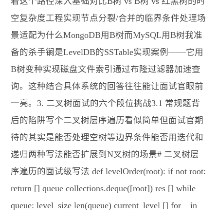
着这个路径深入基础对比B树 vs B树 vs 红黑树的时
空复杂度工程实现节点分裂/合并的临界条件处理场
景适配为什么MongoDB用B树而MySQL用B树我准
备的杀手锏是LevelDB的SSTable实现案例——它用
B树变种实现磁盘文件索引通过布隆过滤器加速查
询。这种结合具体系统的回答往往能让面试官眼前
一亮。3. 二叉树面试的六个段位挑战3.1 常规题背
后的陷阱写个二叉树层序遍历看似简单但面试官期
待的其实是能否处理空树等边界条件能否用迭代和
递归两种写法能否扩展到N叉树的场景# 二叉树层
序遍历的面试级写法 def levelOrder(root): if not root:
return [] queue collections.deque([root]) res [] while
queue: level_size len(queue) current_level [] for _ in