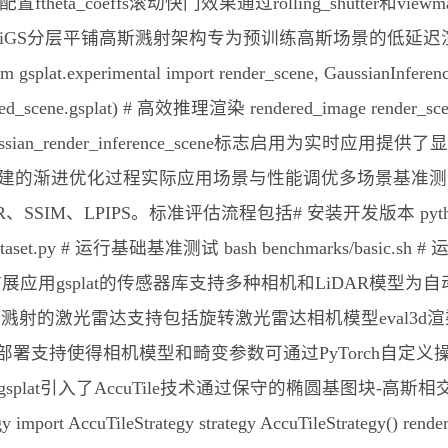
a并配置ftheta_coeffs滚动快门效果通过rolling_shutter
于HiGS分层平铺高斯溅射架构专为预训练高斯场景的低延迟
perimental import render_scene, GaussianInfer
trained_scene.gsplat) # 高效推理渲染 rendered_image render_
_gaussian_render_inference_scene标志启用为实时
的渐进优化过程实际应用场景与性能调优多场景基准测试框
、LPIPS。标准评估流程包括# 安装开发版本 python -m pi
oad_dataset.py # 运行基础基准测试 bash benchmarks/basic.
sh传感器模型扩展应用gsplat的传感器库支持多种相机和LiDA
斯溅射的激光雷达支持包括旋转激光雷达相机模型eval3
r]安装TorchScript部署支持使得相机模型和畸变参数可通过PyT
plat引入了AccuTile技术通过保守的椭圆基图块-高
port AccuTileStrategy strategy AccuTileStrategy() rendered