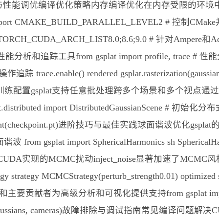
egy)专业开发指南与性能调优编译优化策略内存编译优化在内存受限的
port CMAKE_BUILD_PARALLEL_LEVEL2 # 控
DA_ARCH_LIST8.0;8.6;9.0 # 针对Ampere和Ada架构优化 
具from gsplat import profile, trace # 性能分析 with 
# 操作追踪 trace.enable() rendered gsplat.rasterization(gaussian
race.json)分布式训练配置gsplat支持任意批处理跨多个场景
splat.distributed import DistributedGaussianScene # 初始化分
om_checkpoint(checkpoint.pt)进阶技巧与最佳实践球面谐波
lat import SphericalHarmonics sh SphericalHarmon
动加速原生CUDA实现的MCMC扰动inject_noise显著加速了M
egy strategy MCMCStrategy(perturb_strength0.01) optimi
分析和可视化提供支持from gsplat import rasterize_
ussian_ids(gaussians, cameras)故障排除与调试指南常见编