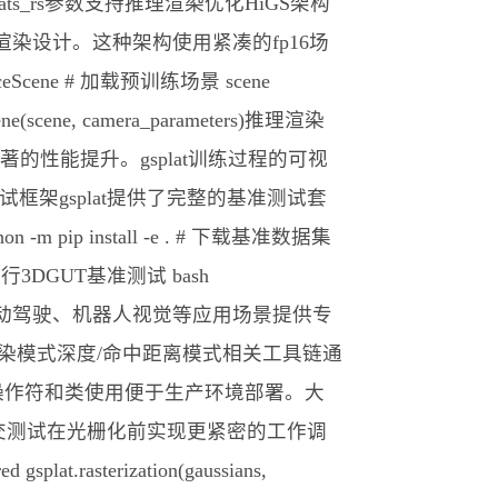
和viewmats_rs参数支持推理渲染优化HiGS架构
渲染设计。这种架构使用紧凑的fp16场
enceScene # 加载预训练场景 scene
scene(scene, camera_parameters)推理渲染
应用提供了显著的性能提升。gsplat训练过程的可视
架gsplat提供了完整的基准测试套
p install -e . # 下载基准数据集
sh # 运行3DGUT基准测试 bash
R模型为自动驾驶、机器人视觉等应用场景提供专
d渲染模式深度/命中距离模式相关工具链通
orch自定义操作符和类使用便于生产环境部署。大
斯相交测试在光栅化前实现更紧密的工作调
 gsplat.rasterization(gaussians,