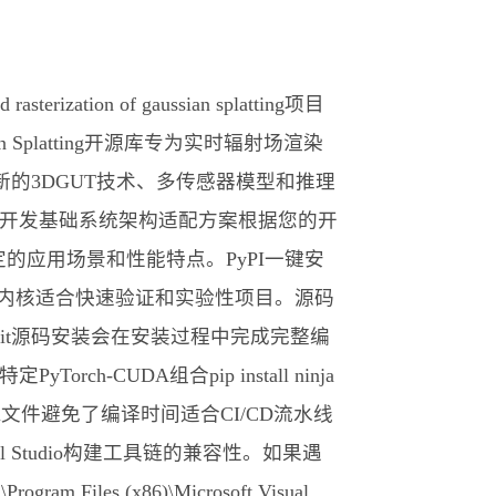
tion of gaussian splatting项目
aussian Splatting开源库专为实时辐射场渲染
新的3DGUT技术、多传感器模型和推理
开发基础系统架构适配方案根据您的开
的应用场景和性能特点。PyPI一键安
CUDA内核适合快速验证和实验性项目。源码
s/gsplat.git源码安装会在安装过程中完成完整编
UDA组合pip install ninja
20cu118预编译wheel文件避免了编译时间适合CI/CD流水线
 Studio构建工具链的兼容性。如果遇
iles (x86)\Microsoft Visual