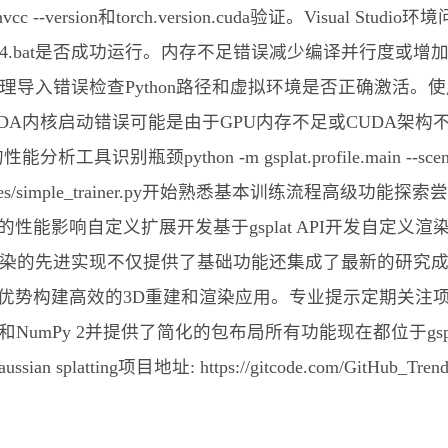
sion和torch.version.cuda验证。Visual Studio环境
.bat是否成功运行。内存不足错误减少编译并行度或增加系统交换空
r运行时错误处理导入错误检查Python路径和虚拟环境是否正确激活。使用python
验证导入路径。CUDA内核启动错误可能是由于GPU内存不足或CU
python -m gsplat.profile.main --scene_path /p
/simple_trainer.py开始熟悉基本训练流程高级功能探
性能影响自定义扩展开发基于gsplat API开发自定义
作为高斯溅射渲染的先进实现不仅提供了基础功能还集成了最新的
势构建高效的3D重建和渲染应用。专业提示定期关注项目的
和NumPy 2并提供了简化的包布局所有功能现在都位于gs
n of gaussian splatting项目地址: https://gitcode.com/Gi