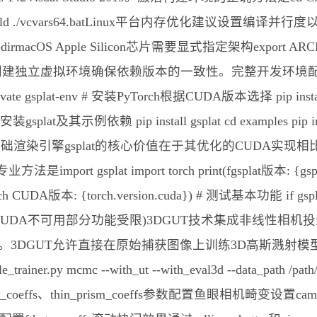
liary\Build ./vcvars64.batLinux平台内存优化建议设置编译并
o-cache-dirmacOS Apple Silicon芯片需要显式指定架构export ARCHF
nv创建独立虚拟环境确保依赖版本的一致性。完整开发环境配置
activate gsplat-env # 安装PyTorch根据CUDA版本选择 pip install t
18 # 安装gsplat及其示例依赖 pip install gsplat cd examples pi
渲染引擎gsplat的核心价值在于其优化的CUDA实现相
gsplat import torch print(fgsplat版本: {gsplat.
PyTorch CUDA版本: {torch.version.cuda}) # 测试基本功能 if gspl
int(⚠️ CUDA不可用部分功能受限)3DGUT技术集成非线性相机投影
3DGUT允许直接在原始捕获图像上训练3D高斯溅射模型
ainer.py mcmc --with_ut --with_eval3d --data_pat
_coeffs、thin_prism_coeffs参数配置鱼眼相机畸变设置camera_m