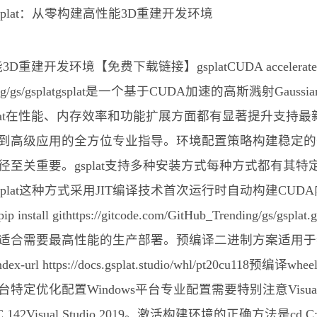
境【免费下载链接】gsplatCUDA accelerated rasteriza
b_Trending/gs/gsplatgsplat是一个基于CUDA加速的高斯溅射G
plat在性能、内存效率和功能扩展方面都有显著提升支持最
到高级应用的全方位专业指导。环境配置策略构建稳定的
至关重要。gsplat支持多种安装方式每种方式都有其特定
ll gsplat这种方式采用JIT编译技术首次运行时自动构建
 githttps://gitcode.com/GitHub_Trending/g
最高性能的生产部署。预编译二进制方案适用于特定PyTorch-C
splat --index-url https://docs.gsplat.studio/whl/pt
优化配置Windows平台专业配置需要特别注意Visual
ual Studio 2019。激活构建环境的正确方法是cd C:\Program F