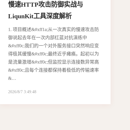
慢速HTTP攻击防御实战与
LiqunKit工具深度解析
1. 项目概述&#xff1a;从一次真实的慢速攻击防
御说起去年在一次内部红蓝对抗演练中
&#xff0c;我们的一个对外服务接口突然响应变
得极其缓慢&#xff0c;最终近乎瘫痪。起初以为
是流量激增&#xff0c;但监控显示连接数异常高
&#xff0c;且每个连接都保持着极低的传输速率
&…
2026/8/7 3:49:48