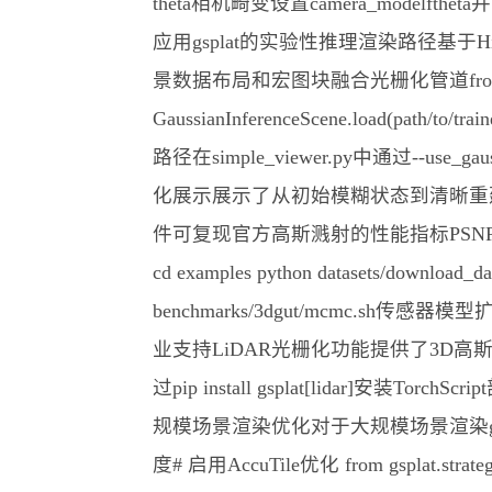
theta相机畸变设置camera_modelfthet
应用gsplat的实验性推理渲染路径基
景数据布局和宏图块融合光栅化管道from gsplat.ex
GaussianInferenceScene.load(path/to/
路径在simple_viewer.py中通过--use
化展示展示了从初始模糊状态到清晰重建
件可复现官方高斯溅射的性能指标PSNR、SSIM
cd examples python datasets/downl
benchmarks/3dgut/mcmc.
业支持LiDAR光栅化功能提供了3D高
过pip install gsplat[lida
规模场景渲染优化对于大规模场景渲染gs
度# 启用AccuTile优化 from gsplat.strategy im