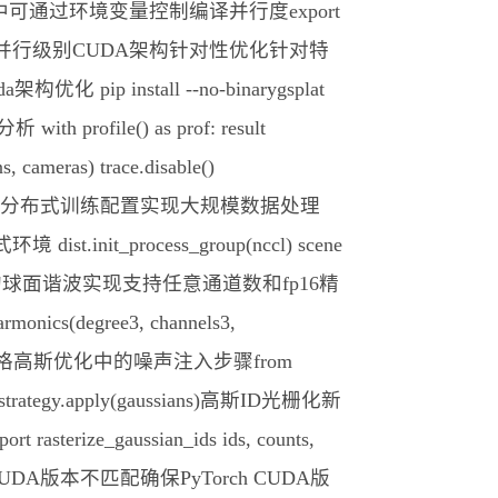
环境中可通过环境变量控制编译并行度export
制CMake并行级别CUDA架构针对性优化针对特
pip install --no-binarygsplat
profile() as prof: result
s, cameras) trace.disable()
和多个视点通过分布式训练配置实现大规模数据处理
布式环境 dist.init_process_group(nccl) scene
优化gsplat的球面谐波实现支持任意通道数和fp16精
ics(degree3, channels3,
CMC风格高斯优化中的噪声注入步骤from
zed strategy.apply(gaussians)高斯ID光栅化新
gaussian_ids ids, counts,
译问题解决CUDA版本不匹配确保PyTorch CUDA版