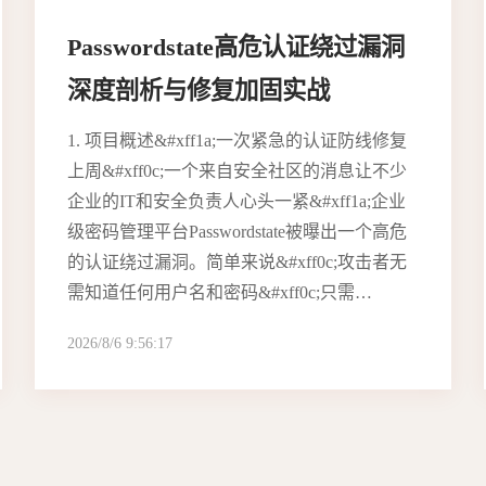
Passwordstate高危认证绕过漏洞
深度剖析与修复加固实战
1. 项目概述&#xff1a;一次紧急的认证防线修复
上周&#xff0c;一个来自安全社区的消息让不少
企业的IT和安全负责人心头一紧&#xff1a;企业
级密码管理平台Passwordstate被曝出一个高危
的认证绕过漏洞。简单来说&#xff0c;攻击者无
需知道任何用户名和密码&#xff0c;只需…
2026/8/6 9:56:17