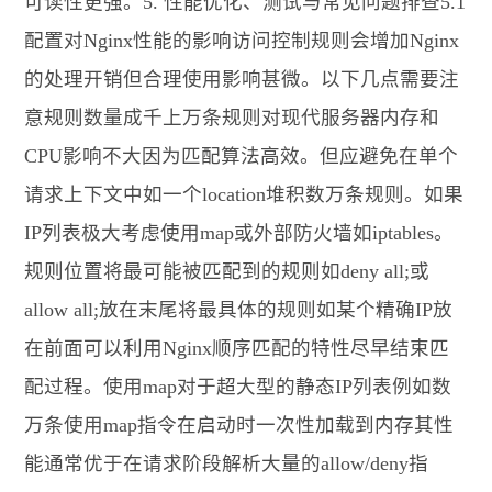
可读性更强。5. 性能优化、测试与常见问题排查5.1
配置对Nginx性能的影响访问控制规则会增加Nginx
的处理开销但合理使用影响甚微。以下几点需要注
意规则数量成千上万条规则对现代服务器内存和
CPU影响不大因为匹配算法高效。但应避免在单个
请求上下文中如一个location堆积数万条规则。如果
IP列表极大考虑使用map或外部防火墙如iptables。
规则位置将最可能被匹配到的规则如deny all;或
allow all;放在末尾将最具体的规则如某个精确IP放
在前面可以利用Nginx顺序匹配的特性尽早结束匹
配过程。使用map对于超大型的静态IP列表例如数
万条使用map指令在启动时一次性加载到内存其性
能通常优于在请求阶段解析大量的allow/deny指