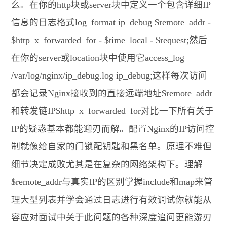
么。在你的http块或server块中定义一个包含详细IP
信息的日志格式log_format ip_debug $remote_addr -
$http_x_forwarded_for - $time_local - $request;然后
在你的server或location块中使用它access_log
/var/log/nginx/ip_debug.log ip_debug;这样每次访问
都会记录Nginx接收到的直接远端地址$remote_addr
和转发链IP$http_x_forwarded_for对比一下所有关于
IP的疑惑基本都能迎刃而解。配置Nginx的IP访问控
制就像给自家的门锁配钥匙和黑名单。原理不难但
细节决定成败尤其是在复杂的网络架构下。理解
$remote_addr与真实IP的区别掌握include和map来管
理大型列表并学会通过日志进行有效调试你就能从
容应对面试中关于此问题的各种深度追问更能游刃