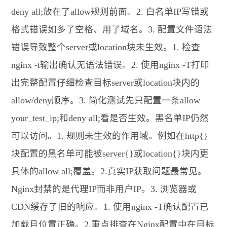
deny all;放在了allow规则前面。2. 白名单IP写错或
格式错误如多了空格、用了域名。3. 配置文件语法
错误导致整个server或location块未生效。1. 检查
nginx -t输出确认无语法错误。2. 使用nginx -T打印
出完整配置仔细检查目标server或location块内的
allow/deny顺序。3. 简化测试先只配置一条allow
your_test_ip;和deny all;看是否生效。黑名单IP仍然
可以访问。1. 规则未生效的作用域。例如在http{}
块配置的黑名单可能被server{}或location{}块内更
具体的allow all;覆盖。2.真实IP获取问题最常见。
Nginx封禁的是代理IP而非用户IP。3. 浏览器或
CDN缓存了旧的响应。1. 使用nginx -T确认配置已
加载且位置正确。2.重点排查在Nginx配置中在目标