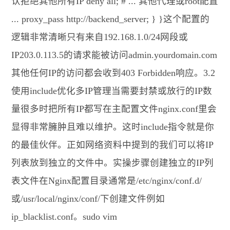
认拒绝其他所有IP deny all; # ... 其他代理或root配置
... proxy_pass http://backend_server; } }这个配置的
逻辑非常清晰只有来自192.168.1.0/24网段或
IP203.0.113.5的请求能被访问admin.yourdomain.com
其他任何IP的访问都会收到403 Forbidden响应。3.2
使用include优化多IP管理当需要封禁或放行的IP数
量很多时把所有IP都写在主配置文件nginx.conf里会
显得非常臃肿且难以维护。这时include指令就是你
的最佳伙伴。正如网络资料中提到的我们可以将IP
列表放到独立的文件中。实操步骤创建独立的IP列
表文件在Nginx配置目录通常是/etc/nginx/conf.d/
或/usr/local/nginx/conf/下创建文件例如
ip_blacklist.conf。sudo vim